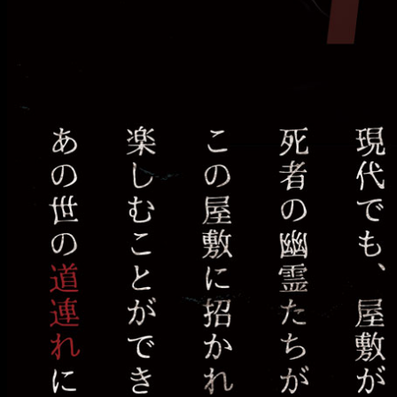
フ
ェ
へ
よ
う
こ
そ