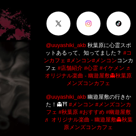
@uuyashiki_akb
秋葉原に心霊スポ
ットあるって、知ってました？
#コ
ンカフェ
#メンコン
#メンコン
コンカ
フェ
#店舗紹介
#心霊
#イケメン
♬
オリジナル楽曲 - 幽遊屋敷👻秋葉原
メンズコンカフェ
@uuyashiki_akb
幽遊屋敷の行きか
た！👻⛩️
#メンコン
#メンズコンカ
フェ
#秋葉原
#おすすめ
#幽遊屋敷
♬ オリジナル楽曲 - 幽遊屋敷👻秋葉
原メンズコンカフェ