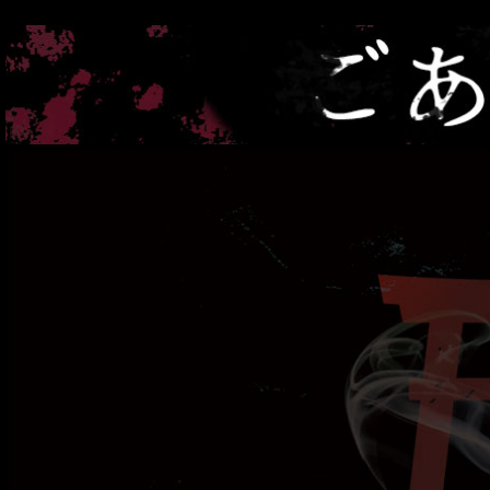
幽
遊
屋
敷
秋
葉
原
メ
ン
ズ
コ
ン
カ