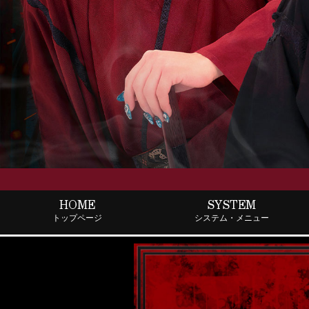
HOME
SYSTEM
トップ
ページ
システム
・メニュー
ス
ラ
イ
ド