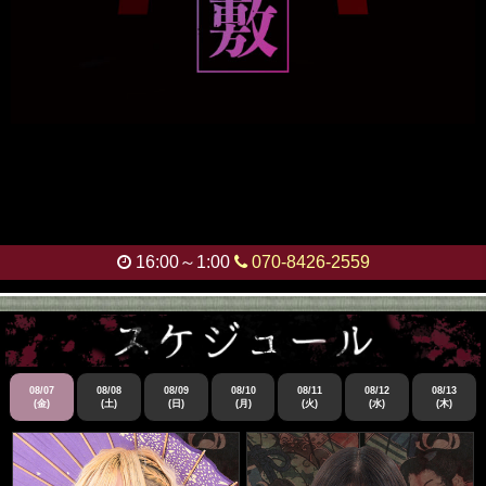
16:00～1:00
070-8426-2559
幽
遊
屋
08/07
08/08
08/09
08/10
08/11
08/12
08/13
(金)
(土)
(日)
(月)
(火)
(水)
(木)
敷
秋