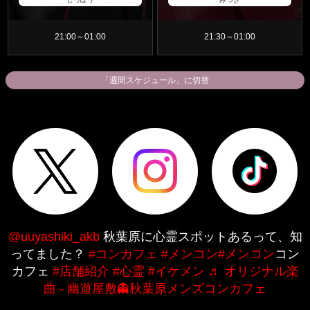
21:00～01:00
21:30～01:00
「週間スケジュール」に切替
@uuyashiki_akb
秋葉原に心霊スポットあるって、知
ってました？
#コンカフェ
#メンコン
#メンコン
コン
カフェ
#店舗紹介
#心霊
#イケメン
♬ オリジナル楽
曲 - 幽遊屋敷👻秋葉原メンズコンカフェ