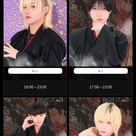
葉
原
メ
ン
ズ
コ
ン
れふ
るく
カ
フ
16:00～23:00
17:00～23:00
ェ
の
ス
ケ