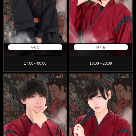
ジ
ュ
ー
ル
一
覧
がらむ
やくも
17:00～00:00
18:00～23:00