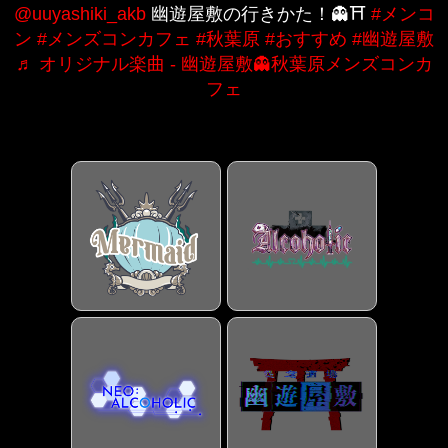
@uuyashiki_akb
幽遊屋敷の行きかた！👻⛩️
#メンコ
ン
#メンズコンカフェ
#秋葉原
#おすすめ
#幽遊屋敷
♬ オリジナル楽曲 - 幽遊屋敷👻秋葉原メンズコンカ
フェ